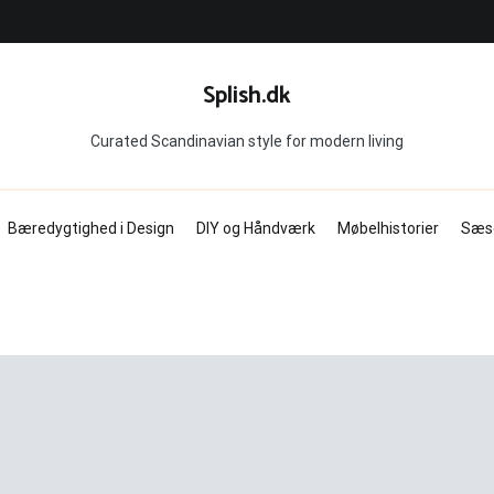
Splish.dk
Curated Scandinavian style for modern living
Bæredygtighed i Design
DIY og Håndværk
Møbelhistorier
Sæs