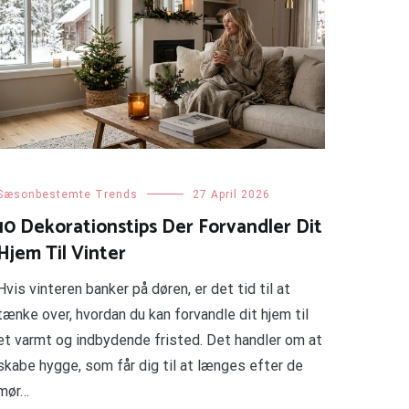
Sæsonbestemte Trends
27 April 2026
10 Dekorationstips Der Forvandler Dit
Hjem Til Vinter
Hvis vinteren banker på døren, er det tid til at
tænke over, hvordan du kan forvandle dit hjem til
et varmt og indbydende fristed. Det handler om at
skabe hygge, som får dig til at længes efter de
mør…