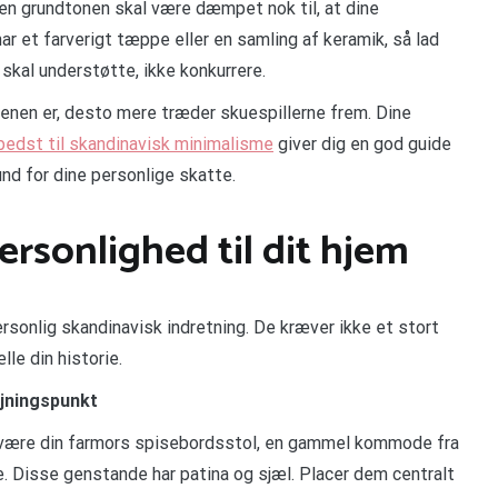
Men grundtonen skal være dæmpet nok til, at dine
ar et farverigt tæppe eller en samling af keramik, så lad
kal understøtte, ikke konkurrere.
enen er, desto mere træder skuespillerne frem. Dine
 bedst til skandinavisk minimalisme
giver dig en god guide
und for dine personlige skatte.
ersonlighed til dit hjem
rsonlig skandinavisk indretning. De kræver ikke et stort
lle din historie.
jningspunkt
n være din farmors spisebordsstol, en gammel kommode fra
e. Disse genstande har patina og sjæl. Placer dem centralt