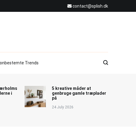
contact@splish.dk
onbestemte Trends
jærholms
5 kreative måder at
erne i
genbruge gamle træplader
på
24 July 2026