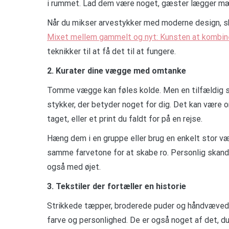
i rummet. Lad dem være noget, gæster lægger mærk
Når du mikser arvestykker med moderne design, sk
Mixet mellem gammelt og nyt: Kunsten at kombin
teknikker til at få det til at fungere.
2. Kurater dine vægge med omtanke
Tomme vægge kan føles kolde. Men en tilfældig sam
stykker, der betyder noget for dig. Det kan være or
taget, eller et print du faldt for på en rejse.
Hæng dem i en gruppe eller brug en enkelt stor v
samme farvetone for at skabe ro. Personlig skand
også med øjet.
3. Tekstiler der fortæller en historie
Strikkede tæpper, broderede puder og håndvævede
farve og personlighed. De er også noget af det, d