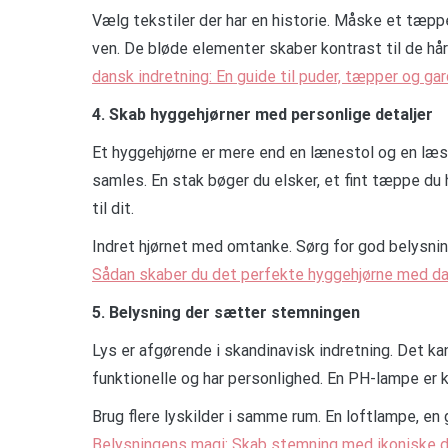
Vælg tekstiler der har en historie. Måske et tæppe 
ven. De bløde elementer skaber kontrast til de hård
dansk indretning: En guide til puder, tæpper og gar
4. Skab hyggehjørner med personlige detaljer
Et hyggehjørne er mere end en lænestol og en læs
samles. En stak bøger du elsker, et fint tæppe du h
til dit.
Indret hjørnet med omtanke. Sørg for god belysning
Sådan skaber du det perfekte hyggehjørne med d
5. Belysning der sætter stemningen
Lys er afgørende i skandinavisk indretning. Det kan
funktionelle og har personlighed. En PH-lampe er 
Brug flere lyskilder i samme rum. En loftlampe, en
Belysningens magi: Skab stemning med ikoniske 