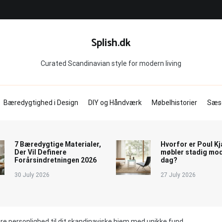
Splish.dk
Curated Scandinavian style for modern living
Bæredygtighed i Design
DIY og Håndværk
Møbelhistorier
Sæs
7 Bæredygtige Materialer,
Hvorfor er Poul K
Der Vil Definere
møbler stadig mod
Forårsindretningen 2026
dag?
30 July 2026
27 July 2026
øre personlighed til dit skandinaviske hjem med unikke fund