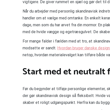
vigtigere. De giver rummet en sjæl og gør det til di
Når du arbejder med personlig skandinavisk indretn
handler om at vælge med omtanke. En enkelt keram
dage, men som du har arvet fra din mormor. En plak
med de hvide vægge og egetræsgulvet. De skaber
For mange falder i fælden med at tro, at skandinav
modsatte er sandt.
Hvordan bruger danske designe
netop, hvordan materialevalget kan tilføre både va
Start med et neutralt
Før du begynder at tilføje personlige elementer, s
der gør skandinavisk design så fleksibelt. Hvide v
skaber et roligt udgangspunkt. Herfra kan du bygg