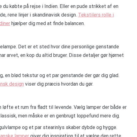
du købte på rejse i Indien. Eller en pude strikket af en
e, rene linjer i skandinavisk design.
Tekstilers rolle i
diner
hjælper dig med at finde balancen.
elampe. Det er et sted hvor dine personlige genstande
ar arvet, en kop du altid bruger. Disse detaljer gør hjørnet
, en blød tekstur og et par genstande der gør dig glad.
ansk design
viser dig præcis hvordan du gør.
 løfte et rum fra fladt til levende. Vælg lamper der både er
klassisk, men måske er en genbrugt loppefund mere dig.
 gulvlampe og et par stearinlys skaber dybde og hygge.
danske lamper
giver dig inspiration til at vælge den rette