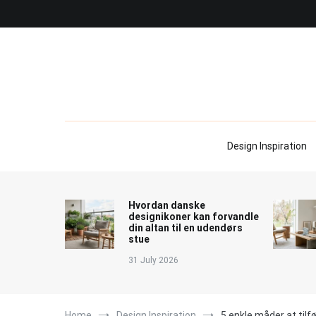
Skip
to
content
Design Inspiration
Hvordan danske
designikoner kan forvandle
din altan til en udendørs
stue
31 July 2026
Home
Design Inspiration
5 enkle måder at tilf