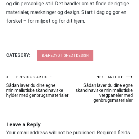
og din personlige stil. Det handler om at finde de rigtige
materialer, mærkninger og design. Start i dag og gør en
forskel – for miljøet og for dit hjem.
CATEGORY:
BÆREDYGTIGHED I DESIGN
Post
PREVIOUS ARTICLE
NEXT ARTICLE
Sådan laver du dine egne
Sådan laver du dine egne
navigation
minimalistiske skandinaviske
skandinaviske minimalistiske
hylder med genbrugsmaterialer
vægpaneler med
genbrugsmaterialer
Leave a Reply
Your email address will not be published.
Required fields