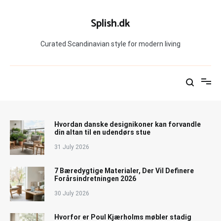
Skip
to
Splish.dk
content
Curated Scandinavian style for modern living
Hvordan danske designikoner kan forvandle
din altan til en udendørs stue
31 July 2026
7 Bæredygtige Materialer, Der Vil Definere
Forårsindretningen 2026
30 July 2026
Hvorfor er Poul Kjærholms møbler stadig